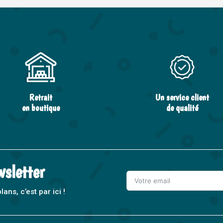
Retrait
Un service client
en boutique
de qualité
wsletter
ns, c’est par ici !
A
l