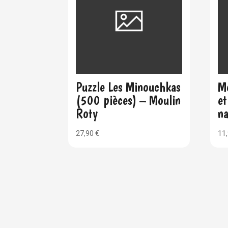
Puzzle Les Minouchkas
Mo
(500 pièces) – Moulin
et
Roty
n
27,90
€
11