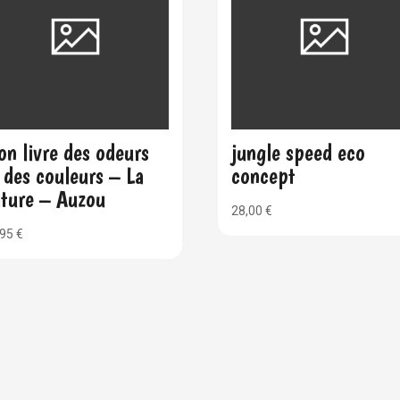
n livre des odeurs
jungle speed eco
 des couleurs – La
concept
ature – Auzou
28,00
€
,95
€