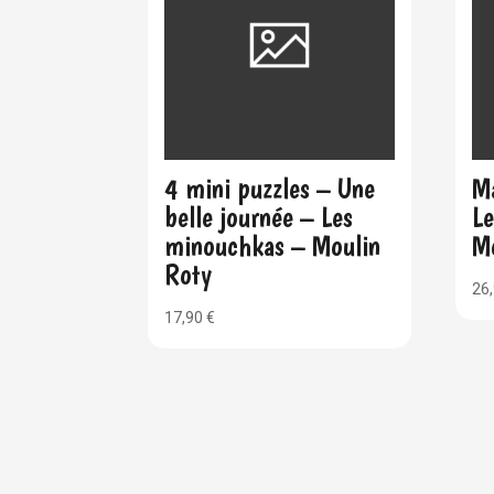
4 mini puzzles – Une
Ma
belle journée – Les
Le
minouchkas – Moulin
M
Roty
26
17,90
€