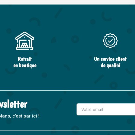
Retrait
Un service client
en boutique
de qualité
wsletter
ns, c’est par ici !
A
l