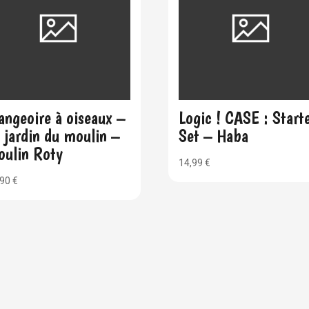
ngeoire à oiseaux –
Logic ! CASE : Start
 jardin du moulin –
Set – Haba
oulin Roty
14,99
€
,90
€