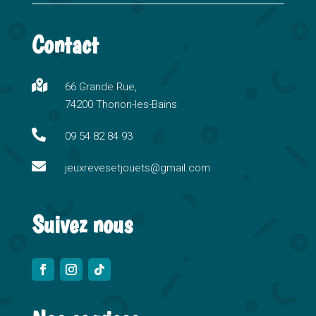
l
t
Contact
e
r
n

66 Grande Rue,
a
74200 Thonon-les-Bains
t
i

09 54 82 84 93
v

e
jeuxrevesetjouets@gmail.com
:
Suivez nous