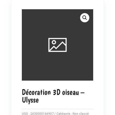
Décoration 3D oiseau –
Ulysse
UGS :
2430000166907
Catégorie :
Non classé