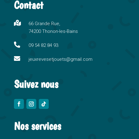
Contact
e
r
n

66 Grande Rue,
a
74200 Thonon-les-Bains
t
i

09 54 82 84 93
v

e
jeuxrevesetjouets@gmail.com
:
Suivez nous
Nos services