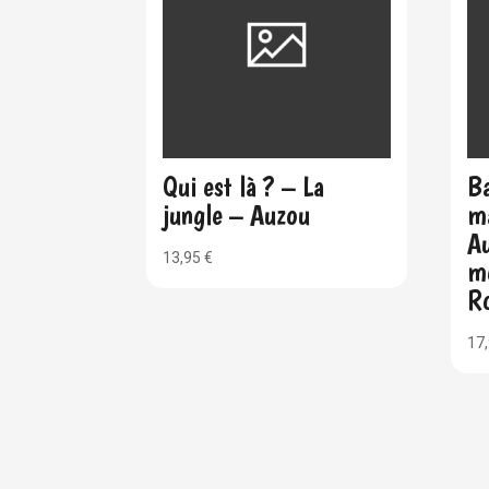
Qui est là ? – La
Ba
jungle – Auzou
m
Au
13,95
€
m
R
17