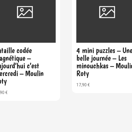
taille codée
4 mini puzzles – Un
agnétique –
belle journée – Les
jourd’hui c’est
minouchkas – Mouli
ercredi – Moulin
Roty
oty
17,90
€
,90
€