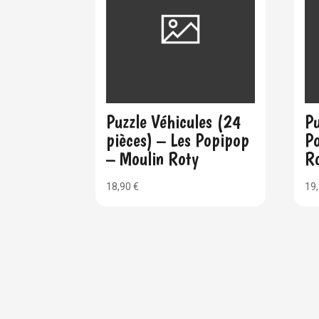
Puzzle Véhicules (24
Pu
pièces) – Les Popipop
P
– Moulin Roty
R
18,90
€
19