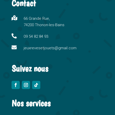
Contact
e
r
n

66 Grande Rue,
a
74200 Thonon-les-Bains
t
i

09 54 82 84 93
v

e
jeuxrevesetjouets@gmail.com
:
Suivez nous
Nos services