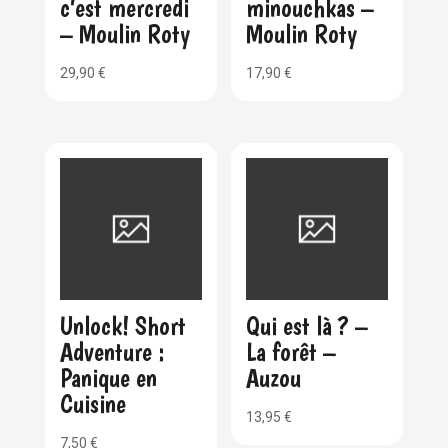
c’est mercredi
minouchkas –
– Moulin Roty
Moulin Roty
29,90
€
17,90
€
Unlock! Short
Qui est là ? –
Adventure :
La forêt –
Panique en
Auzou
Cuisine
13,95
€
7,50
€