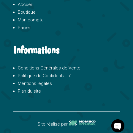
Accueil
Boutique
Mon compte
Panier
Informations
Conditions Générales de Vente
Politique de Confidentialité
Mentions légales
Plan du site
Site réalisé par
O
p
e
n
c
h
a
t