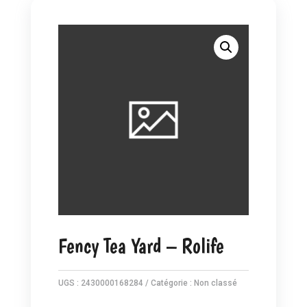
Fency Tea Yard – Rolife
UGS :
2430000168284
Catégorie :
Non classé