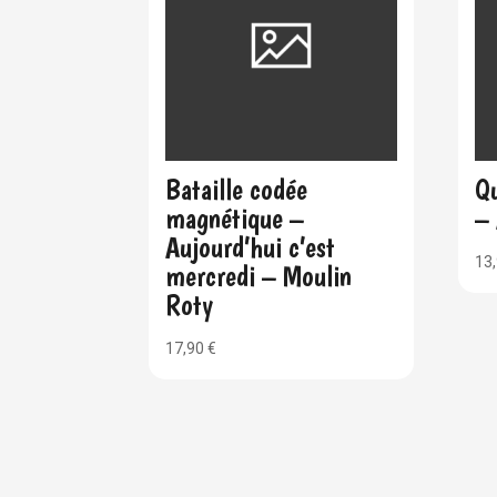
Bataille codée
Qu
magnétique –
–
Aujourd’hui c’est
13
mercredi – Moulin
Roty
17,90
€