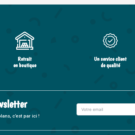
Retrait
Un service client
en boutique
de qualité
wsletter
ns, c’est par ici !
A
l