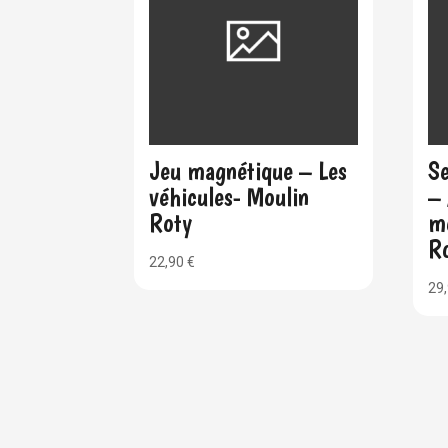
Jeu magnétique – Les
Se
véhicules- Moulin
– 
Roty
m
R
22,90
€
29