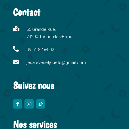
t
Contact
e
r
n

66 Grande Rue,
a
74200 Thonon-les-Bains
t
i

09 54 82 84 93
v

e
jeuxrevesetjouets@gmail.com
:
Suivez nous
Nos services