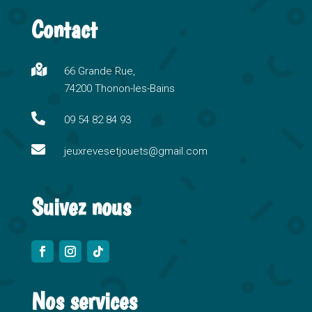
t
Contact
e
r
n

66 Grande Rue,
a
74200 Thonon-les-Bains
t
i

09 54 82 84 93
v

e
jeuxrevesetjouets@gmail.com
:
Suivez nous
Nos services