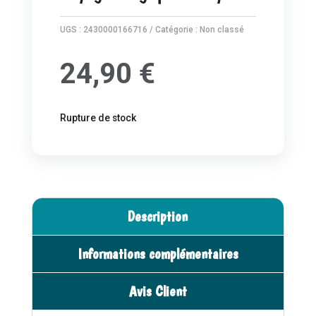
UGS :
2430000166716
Catégorie :
Non classé
24,90
€
Rupture de stock
Description
Informations complémentaires
Avis Client