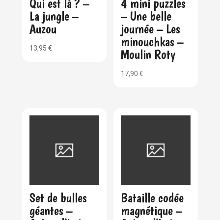
Qui est là ? –
4 mini puzzles
La jungle –
– Une belle
Auzou
journée – Les
minouchkas –
13,95
€
Moulin Roty
17,90
€
Set de bulles
Bataille codée
géantes –
magnétique –