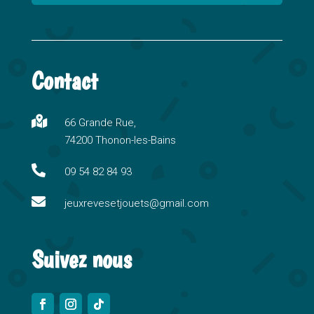
A
l
t
Contact
e
r
n

66 Grande Rue,
a
74200 Thonon-les-Bains
t
i

09 54 82 84 93
v

e
jeuxrevesetjouets@gmail.com
:
Suivez nous