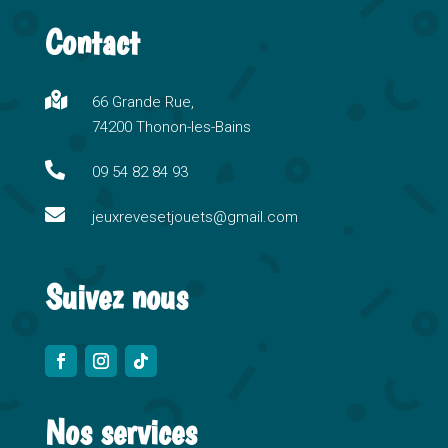
t
Contact
e
r
n

66 Grande Rue,
a
74200 Thonon-les-Bains
t
i

09 54 82 84 93
v

e
jeuxrevesetjouets@gmail.com
:
Suivez nous
Nos services