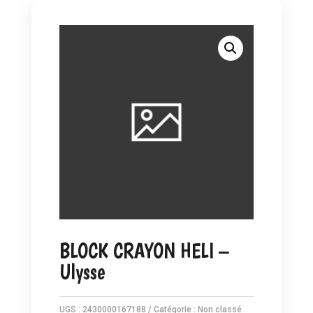
BLOCK CRAYON HELI –
Ulysse
UGS :
2430000167188
Catégorie :
Non classé