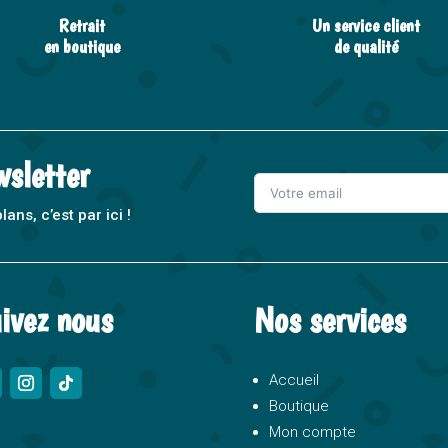
Retrait
Un service client
en boutique
de qualité
wsletter
ns, c’est par ici !
A
l
t
ivez nous
Nos services
e
r
n
Accueil
a
Boutique
t
Mon compte
i