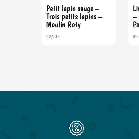
Petit lapin sauge –
Li
Trois petits lapins –
– 
Moulin Roty
Pa
22,90
€
32