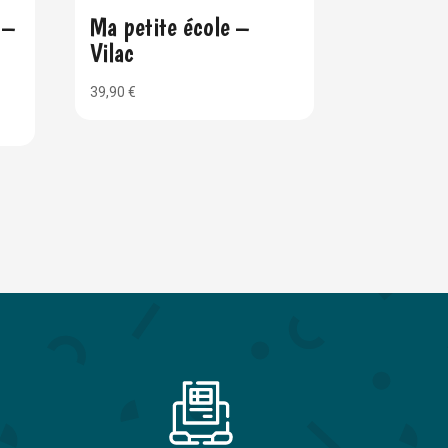
 –
Ma petite école –
Vilac
39,90
€